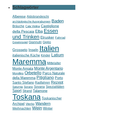
Schlagwörter
Alberese
Aldobrandeschi
Baden
archäologische Ausgrabungen
Castiglione
Bräuche
Cala Violina
Essen
della Pescaia
Elba
und Trinken
Etrusker
Fahrrad
Giannutri
Giglio
Gewinnspiel
Italien
Grosseto
Inseln
Latium
italienische Küche
Kinder
Maremma
Mittelalter
Monte Argentario
Monte Amiata
Orbetello
Parco Naturale
Morellino
Pitigliano
della Maremma
Porto
Rezept
Santo Stefano
Radfahren
Sovana
Spezialitäten
Saturnia
Sorano
Sport
Strand
Talamone
Toskana
Toskanischer
Wandern
Archipel
Viterbo
Wein
Weihnachten
Winter