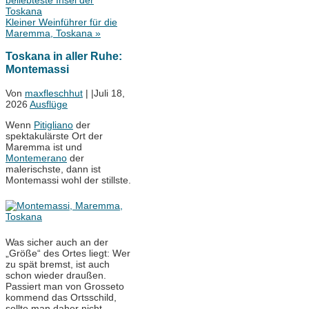
beliebteste Insel der
Toskana
Kleiner Weinführer für die
Maremma, Toskana
»
Toskana in aller Ruhe:
Montemassi
Von
maxfleschhut
|
|
Juli 18,
2026
Ausflüge
Wenn
Pitigliano
der
spektakulärste Ort der
Maremma ist und
Montemerano
der
malerischste, dann ist
Montemassi wohl der stillste.
Was sicher auch an der
„Größe“ des Ortes liegt: Wer
zu spät bremst, ist auch
schon wieder draußen.
Passiert man von Grosseto
kommend das Ortsschild,
sollte man daher nicht