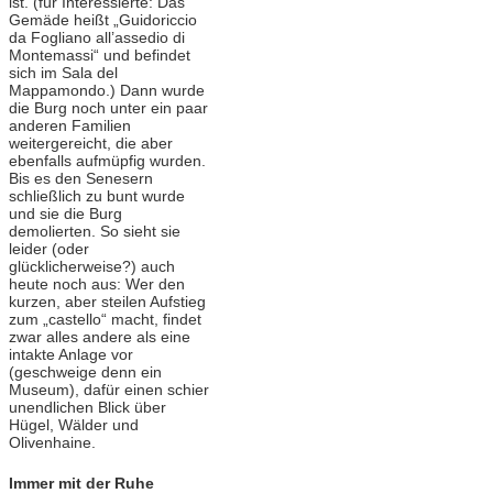
ist. (für Interessierte: Das
Gemäde heißt „Guidoriccio
da Fogliano all’assedio di
Montemassi“ und befindet
sich im Sala del
Mappamondo.) Dann wurde
die Burg noch unter ein paar
anderen Familien
weitergereicht, die aber
ebenfalls aufmüpfig wurden.
Bis es den Senesern
schließlich zu bunt wurde
und sie die Burg
demolierten. So sieht sie
leider (oder
glücklicherweise?) auch
heute noch aus: Wer den
kurzen, aber steilen Aufstieg
zum „castello“ macht, findet
zwar alles andere als eine
intakte Anlage vor
(geschweige denn ein
Museum), dafür einen schier
unendlichen Blick über
Hügel, Wälder und
Olivenhaine.
Immer mit der Ruhe