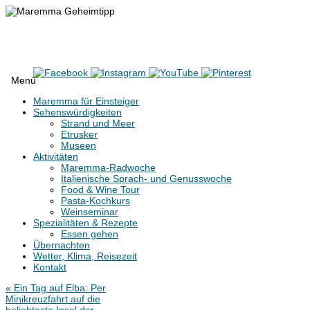
Maremma Geheimtipp
Erlebe den wilden Süden der Toskana
Menü
Zum
Maremma für Einsteiger
Inhalt
Sehenswürdigkeiten
springen
Strand und Meer
Etrusker
Museen
Aktivitäten
Maremma-Radwoche
Italienische Sprach- und Genusswoche
Food & Wine Tour
Pasta-Kochkurs
Weinseminar
Spezialitäten & Rezepte
Essen gehen
Übernachten
Wetter, Klima, Reisezeit
Kontakt
«
Ein Tag auf Elba: Per
Minikreuzfahrt auf die