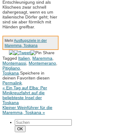
Entschleunigung sind als
Klischees zwar schnell
dahergesagt, wenn es um
italienische Dörfer geht; hier
sind sie aber förmlich mit
Händen greifbar.
Mehr
Ausflugsziele in der
Maremma, Toskana
Tagged
Italien
,
Maremma
,
Montemassi
,
Montemerano
,
Pitigliano
,
Toskana
.
Speichere in
deinen Favoriten diesen
Permalink
.
«
Ein Tag auf Elba: Per
Minikreuzfahrt auf die
beliebteste Insel der
Toskana
Kleiner Weinführer für die
Maremma, Toskana
»
Suchen
nach:
Suchen
OK