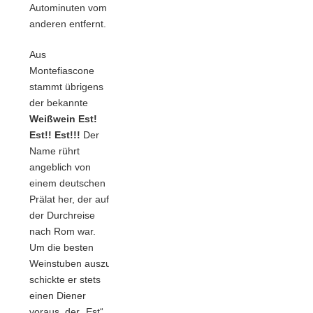
Autominuten vom
anderen entfernt.
Aus
Montefiascone
stammt übrigens
der bekannte
Weißwein Est!
Est!! Est!!!
Der
Name rührt
angeblich von
einem deutschen
Prälat her, der auf
der Durchreise
nach Rom war.
Um die besten
Weinstuben auszukundschaften,
schickte er stets
einen Diener
voraus, der „Est“