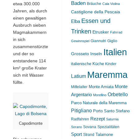
Baden
etwa 300.000
Bräuche
Cala Violina
Jahren, als durch
Castiglione della Pescaia
einen gewaltigen
Essen und
Elba
Ausbruch sieben
Trinken
Etrusker
Magmakammern
Fahrrad
in sich
Giannutri
Giglio
Gewinnspiel
zusammenstürzten
Italien
und der so
Grosseto
Inseln
entstandene 114
italienische Küche
Kinder
km² große Krater
Maremma
sich mit Wasser
Latium
füllte.
Monte
Monte Amiata
Mittelalter
Orbetello
Argentario
Morellino
Parco Naturale della Maremma
Pitigliano
Porto Santo Stefano
Rezept
Radfahren
Saturnia
Capodimonte
Sovana
Spezialitäten
Sorano
Sport
Strand
Talamone