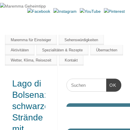
Maremma Geheimtipp
ERLEBE DEN WILDEN SÜDEN DER TOSKANA
Maremma für Einsteiger
Sehenswürdigkeiten
Aktivitäten
Spezialitäten & Rezepte
Übernachten
Wetter, Klima, Reisezeit
Kontakt
Lago di
OK
Bolsena:
schwarze
Strände
mit