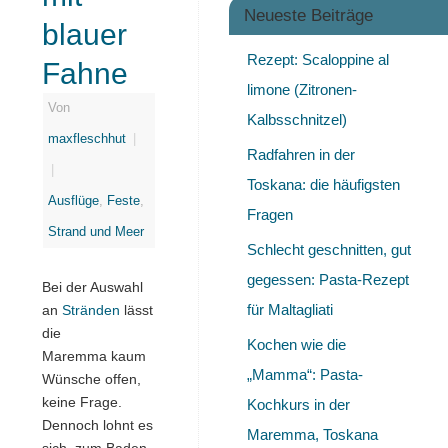
Neueste Beiträge
blauer
Rezept: Scaloppine al
Fahne
limone (Zitronen-
Von
Kalbsschnitzel)
maxfleschhut
|
Radfahren in der
|
Toskana: die häufigsten
Ausflüge
,
Feste
,
Fragen
Strand und Meer
Schlecht geschnitten, gut
gegessen: Pasta-Rezept
Bei der Auswahl
für Maltagliati
an
Stränden
lässt
die
Kochen wie die
Maremma kaum
„Mamma“: Pasta-
Wünsche offen,
keine Frage.
Kochkurs in der
Dennoch lohnt es
Maremma, Toskana
sich, zum Baden