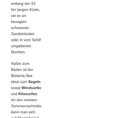
entlang der 43
km langen Küste,
sei es an
besagten
schwarzen
Sandstränden
oder in vom Schilf
umgebenen
Buchten.
Außer zum
Baden ist der
Bolsena-See
ideal zum
Segeln
sowie
Windsurfen
und
Kitesurfen
.
An den meisten
Sommernachmittagen
kann man sich
auf Thermikwind