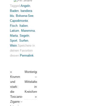
Tagged
Angeln
,
Baden
,
bandiera
blu
,
Bolsena-See
,
Capodimonte
,
Fisch
,
Italien
,
Latium
,
Maremma
,
Marta
,
Segeln
,
Sport
,
Surfen
,
Wein
.
Speichere in
deinen Favoriten
diesen
Permalink
.
«
Monteriggioni
Krumm
–
und
Mittelalter
stark:
in
die
Kreisform
Toscano-
»
Zigarre –