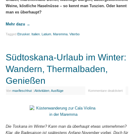
Weine, köstliche Haselnüsse – so kennt man Tuszien. Oder kennt
man es überhaupt?
Mehr dazu
→
Tagged
Etrusker
,
Italien
,
Latium
,
Maremma
,
Viterbo
Südtoskana-Urlaub im Winter:
Wandern, Thermalbaden,
Genießen
Von
maxfleschhut
|
|
Aktivitäten
,
Ausflüge
Kommentare deaktiviert
Die Toskana im Winter? Kann man da überhaupt etwas unternehmen?
Klar, die Badesaison ist spätestens Anfang November vorbei. Doch für