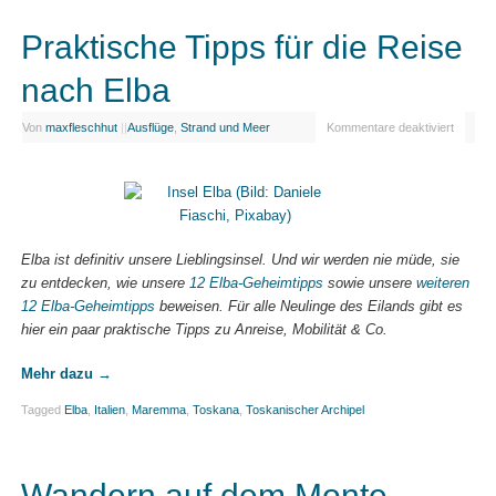
Praktische Tipps für die Reise
nach Elba
Von
maxfleschhut
|
|
Ausflüge
,
Strand und Meer
Kommentare deaktiviert
Elba ist definitiv unsere Lieblingsinsel. Und wir werden nie müde, sie
zu entdecken, wie unsere
12 Elba-Geheimtipps
sowie unsere
weiteren
12 Elba-Geheimtipps
beweisen. Für alle Neulinge des Eilands gibt es
hier ein paar praktische Tipps zu Anreise, Mobilität & Co.
Mehr dazu
→
Tagged
Elba
,
Italien
,
Maremma
,
Toskana
,
Toskanischer Archipel
Wandern auf dem Monte