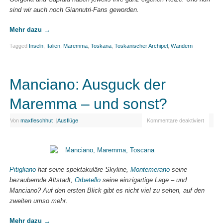
sind wir auch noch Giannutri-Fans geworden.
Mehr dazu
→
Tagged
Inseln
,
Italien
,
Maremma
,
Toskana
,
Toskanischer Archipel
,
Wandern
Manciano: Ausguck der
Maremma – und sonst?
Von
maxfleschhut
|
|
Ausflüge
Kommentare deaktiviert
Pitigliano
hat seine spektakuläre Skyline,
Montemerano
seine
bezaubernde Altstadt,
Orbetello
seine einzigartige Lage – und
Manciano? Auf den ersten Blick gibt es nicht viel zu sehen, auf den
zweiten umso mehr.
Mehr dazu
→