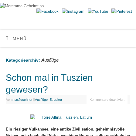
Maremma Geheimtipp
ERLEBE DEN WILDEN SÜDEN DER TOSKANA
MENÜ
Ausflüge
Kategoriearchiv:
Schon mal in Tuszien
gewesen?
Von
maxfleschhut
|
|
Ausflüge
,
Etrusker
Kommentare deaktiviert
Ein riesiger Vulkansee, eine antike Zivilisation, geheimnisvolle
Gräber, märchenhafte Dörfer, wuchtige Burgen, außergewöhnliche