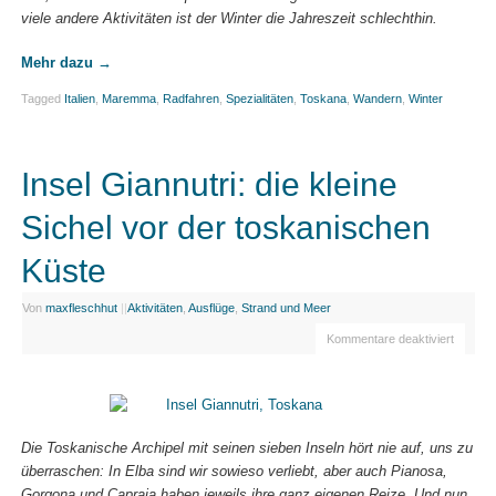
viele andere Aktivitäten ist der Winter die Jahreszeit schlechthin.
Mehr dazu
→
Tagged
Italien
,
Maremma
,
Radfahren
,
Spezialitäten
,
Toskana
,
Wandern
,
Winter
Insel Giannutri: die kleine
Sichel vor der toskanischen
Küste
Von
maxfleschhut
|
|
Aktivitäten
,
Ausflüge
,
Strand und Meer
Kommentare deaktiviert
Die Toskanische Archipel mit seinen sieben Inseln hört nie auf, uns zu
überraschen: In Elba sind wir sowieso verliebt, aber auch Pianosa,
Gorgona und Capraia haben jeweils ihre ganz eigenen Reize. Und nun