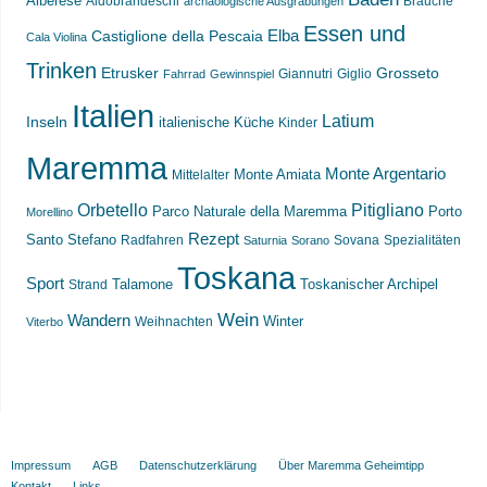
Alberese
Aldobrandeschi
Bräuche
archäologische Ausgrabungen
Essen und
Castiglione della Pescaia
Elba
Cala Violina
Trinken
Etrusker
Grosseto
Giannutri
Giglio
Fahrrad
Gewinnspiel
Italien
Latium
Inseln
italienische Küche
Kinder
Maremma
Monte Argentario
Monte Amiata
Mittelalter
Orbetello
Pitigliano
Parco Naturale della Maremma
Porto
Morellino
Rezept
Santo Stefano
Radfahren
Sovana
Spezialitäten
Saturnia
Sorano
Toskana
Sport
Toskanischer Archipel
Strand
Talamone
Wein
Wandern
Weihnachten
Winter
Viterbo
Impressum
AGB
Datenschutzerklärung
Über Maremma Geheimtipp
Kontakt
Links