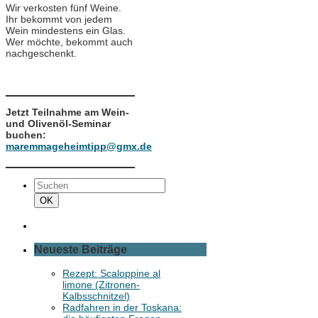
Wir verkosten fünf Weine.
Ihr bekommt von jedem
Wein mindestens ein Glas.
Wer möchte, bekommt auch
nachgeschenkt.
Jetzt Teilnahme am Wein-
und Olivenöl-Seminar
buchen:
maremmageheimtipp@gmx.de
Suchen
nach:
Suchen
OK
Neueste Beiträge
Rezept: Scaloppine al
limone (Zitronen-
Kalbsschnitzel)
Radfahren in der Toskana: