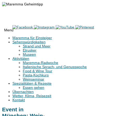
Maremma Geheimtipp
Erlebe den wilden Süden der Toskana
Menü
Zum
Maremma für Einsteiger
Inhalt
Sehenswürdigkeiten
springen
Strand und Meer
Etrusker
Museen
Aktivitäten
Maremma-Radwoche
Italienische Sprach- und Genusswoche
Food & Wine Tour
Pasta-Kochkurs
Weinseminar
Spezialitäten & Rezepte
Essen gehen
Übernachten
Wetter, Klima, Reisezeit
Kontakt
Event in
München: Wein-