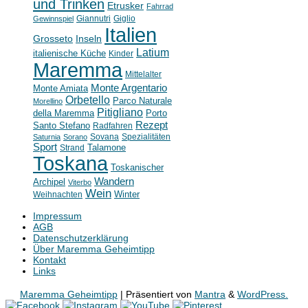
und Trinken
Etrusker
Fahrrad
Giannutri
Giglio
Gewinnspiel
Italien
Grosseto
Inseln
Latium
italienische Küche
Kinder
Maremma
Mittelalter
Monte Argentario
Monte Amiata
Orbetello
Parco Naturale
Morellino
Pitigliano
della Maremma
Porto
Rezept
Santo Stefano
Radfahren
Sovana
Spezialitäten
Saturnia
Sorano
Sport
Strand
Talamone
Toskana
Toskanischer
Wandern
Archipel
Viterbo
Wein
Weihnachten
Winter
Impressum
AGB
Datenschutzerklärung
Über Maremma Geheimtipp
Kontakt
Links
Maremma Geheimtipp
| Präsentiert von
Mantra
&
WordPress.