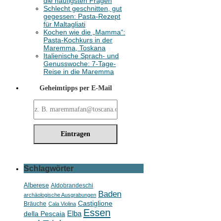
die häufigsten Fragen
Schlecht geschnitten, gut
gegessen: Pasta-Rezept
für Maltagliati
Kochen wie die „Mamma“:
Pasta-Kochkurs in der
Maremma, Toskana
Italienische Sprach- und
Genusswoche: 7-Tage-
Reise in die Maremma
Geheimtipps per E-Mail
Schlagwörter
Alberese
Aldobrandeschi
Baden
archäologische Ausgrabungen
Castiglione
Bräuche
Cala Violina
Essen
della Pescaia
Elba