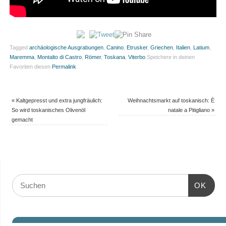
Tagged
archäologische Ausgrabungen
,
Canino
,
Etrusker
,
Griechen
,
Italien
,
Latium
,
Maremma
,
Montalto di Castro
,
Römer
,
Toskana
,
Viterbo
.
Speichere in deinen
Favoriten diesen
Permalink
.
«
Kaltgepresst und extra jungfräulich:
Weihnachtsmarkt auf toskanisch: È
So wird toskanisches Olivenöl
natale a Pitigliano
»
gemacht
OK