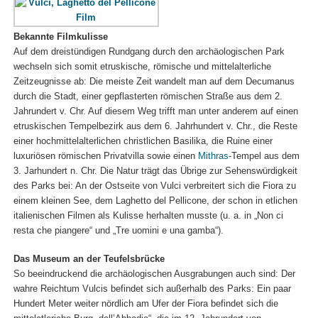
Bekannte Filmkulisse
Auf dem dreistündigen Rundgang durch den archäologischen Park
wechseln sich somit etruskische, römische und mittelalterliche
Zeitzeugnisse ab: Die meiste Zeit wandelt man auf dem Decumanus
durch die Stadt, einer gepflasterten römischen Straße aus dem 2.
Jahrundert v. Chr. Auf diesem Weg trifft man unter anderem auf einen
etruskischen Tempelbezirk aus dem 6. Jahrhundert v. Chr., die Reste
einer hochmittelalterlichen christlichen Basilika, die Ruine einer
luxuriösen römischen Privatvilla sowie einen
Mithras
-Tempel aus dem
3. Jarhundert n. Chr. Die Natur trägt das Übrige zur Sehenswürdigkeit
des Parks bei: An der Ostseite von Vulci verbreitert sich die Fiora zu
einem kleinen See, dem Laghetto del Pellicone, der schon in etlichen
italienischen Filmen als Kulisse herhalten musste (u. a. in „Non ci
resta che piangere“ und „Tre uomini e una gamba“).
Das Museum an der Teufelsbrücke
So beeindruckend die archäologischen Ausgrabungen auch sind: Der
wahre Reichtum Vulcis befindet sich außerhalb des Parks: Ein paar
Hundert Meter weiter nördlich am Ufer der Fiora befindet sich die