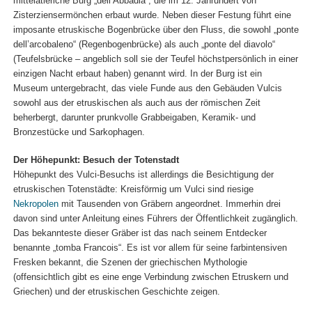
mittelatleriche Burg „dell’Abbadia“, die im 12. Jahrundert von
Zisterziensermönchen erbaut wurde. Neben dieser Festung führt eine
imposante etruskische Bogenbrücke über den Fluss, die sowohl „ponte
dell’arcobaleno“ (Regenbogenbrücke) als auch „ponte del diavolo“
(Teufelsbrücke – angeblich soll sie der Teufel höchstpersönlich in einer
einzigen Nacht erbaut haben) genannt wird. In der Burg ist ein
Museum untergebracht, das viele Funde aus den Gebäuden Vulcis
sowohl aus der etruskischen als auch aus der römischen Zeit
beherbergt, darunter prunkvolle Grabbeigaben, Keramik- und
Bronzestücke und Sarkophagen.
Der Höhepunkt: Besuch der Totenstadt
Höhepunkt des Vulci-Besuchs ist allerdings die Besichtigung der
etruskischen Totenstädte: Kreisförmig um Vulci sind riesige
Nekropolen
mit Tausenden von Gräbern angeordnet. Immerhin drei
davon sind unter Anleitung eines Führers der Öffentlichkeit zugänglich.
Das bekannteste dieser Gräber ist das nach seinem Entdecker
benannte „tomba Francois“. Es ist vor allem für seine farbintensiven
Fresken bekannt, die Szenen der griechischen Mythologie
(offensichtlich gibt es eine enge Verbindung zwischen Etruskern und
Griechen) und der etruskischen Geschichte zeigen.