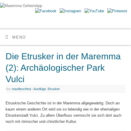
Maremma Geheimtipp
ERLEBE DEN WILDEN SÜDEN DER TOSKANA
MENÜ
Die Etrusker in der Maremma
(2): Archäologischer Park
Vulci
Von
maxfleschhut
|
|
Ausflüge
,
Etrusker
Etruskische Geschichte ist in der Maremma allgegewärtig. Doch an
kaum einem anderen Ort wird sie so lebendig wie in der ehemaligen
Etruskerstadt Vulci. Zu allem Überfluss vermischt sie sich dort auch
noch mit römischer und christlicher Kultur.