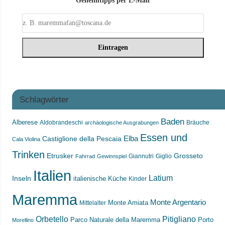
Geheimtipps per E-Mail
Schlagwörter
Baden
Alberese
Aldobrandeschi
Bräuche
archäologische Ausgrabungen
Essen und
Castiglione della Pescaia
Elba
Cala Violina
Trinken
Etrusker
Grosseto
Giannutri
Giglio
Fahrrad
Gewinnspiel
Italien
Latium
Inseln
italienische Küche
Kinder
Maremma
Monte Argentario
Monte Amiata
Mittelalter
Orbetello
Pitigliano
Parco Naturale della Maremma
Porto
Morellino