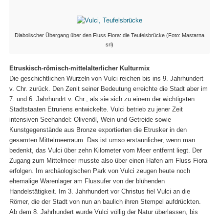
Diabolischer Übergang über den Fluss Fiora: die Teufelsbrücke (Foto: Mastarna
srl)
Etruskisch-römisch-mittelalterlicher Kulturmix
Die geschichtlichen Wurzeln von Vulci reichen bis ins 9. Jahrhundert
v. Chr. zurück. Den Zenit seiner Bedeutung erreichte die Stadt aber im
7. und 6. Jahrhundrt v. Chr., als sie sich zu einem der wichtigsten
Stadtstaaten Etruriens entwickelte. Vulci betrieb zu jener Zeit
intensiven Seehandel: Olivenöl, Wein und Getreide sowie
Kunstgegenstände aus Bronze exportierten die Etrusker in den
gesamten Mittelmeerraum. Das ist umso erstaunlicher, wenn man
bedenkt, das Vulci über zehn Kilometer vom Meer entfernt liegt. Der
Zugang zum Mittelmeer musste also über einen Hafen am Fluss Fiora
erfolgen. Im archäologischen Park von Vulci zeugen heute noch
ehemalige Warenlager am Flussufer von der blühenden
Handelstätigkeit. Im 3. Jahrhundert vor Christus fiel Vulci an die
Römer, die der Stadt von nun an baulich ihren Stempel aufdrückten.
Ab dem 8. Jahrhundert wurde Vulci völlig der Natur überlassen, bis