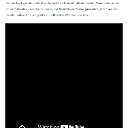
Der archäologische Park Vulci befindet sich im im Latium-Teil der Maremma, in der
Provinz Viterbo, zwischen Canino und Montalto di Castro (Ausfahrt „Vulci“ auf der
Strada Statale 1). Hier geht’s zur
offiziellen Website von Vulci
.