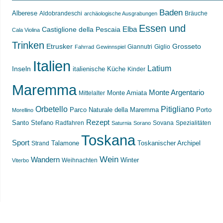
Baden
Alberese
Aldobrandeschi
Bräuche
archäologische Ausgrabungen
Essen und
Castiglione della Pescaia
Elba
Cala Violina
Trinken
Etrusker
Grosseto
Giannutri
Giglio
Fahrrad
Gewinnspiel
Italien
Latium
Inseln
italienische Küche
Kinder
Maremma
Monte Argentario
Monte Amiata
Mittelalter
Orbetello
Pitigliano
Parco Naturale della Maremma
Porto
Morellino
Rezept
Santo Stefano
Radfahren
Sovana
Spezialitäten
Saturnia
Sorano
Toskana
Sport
Toskanischer Archipel
Strand
Talamone
Wein
Wandern
Weihnachten
Winter
Viterbo