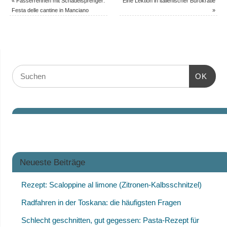
«
Fässerrennen mit Schädelsprenger:
Eine Lektion in italienischer Bürokratie
Festa delle cantine in Manciano
»
OK
Neueste Beiträge
Rezept: Scaloppine al limone (Zitronen-Kalbsschnitzel)
Radfahren in der Toskana: die häufigsten Fragen
Schlecht geschnitten, gut gegessen: Pasta-Rezept für