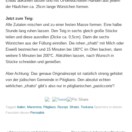
Etwas abkühlen lassen und mit Öl-befeuchteten Händen aus jedem
der Häufchen ca. 25cm lange Würstchen formen.
Jetzt zum Teig:
Alle Zutaten mischen und zu einer festen Masse formen. Eine halbe
Stunde lang ruhen lassen. Den Teig in sechs gleich große Stücke
teilen und diese ausrollen (Dicke ca. 0,5cm). Darin die sechs
Würstchen aus der Füllung einrollen. Die rohen „sfratti“ mit Milch oder
Eiweiß bestreichen und 15 Minuten bei 180°C im Ofen backen, dann
weitere 5 Minuten bei 200°C. Abkühlen lassen, nach Wunsch in
Stücke schneiden und genießen.
Aber Achtung: Das genaue Originalrezept ist natürlich streng gehütet
von der jüdischen Gemeinde in Pitigliano. Den absolut echten
wirklichen „sfratto“ gibt’s also nur in pitiglianischen „pasticcerie“!
Tagged
Italien
,
Maremma
,
Pitigliano
,
Rezept
,
Sfratto
,
Toskana
.
Speichere in deinen
Favoriten diesen
Permalink
.