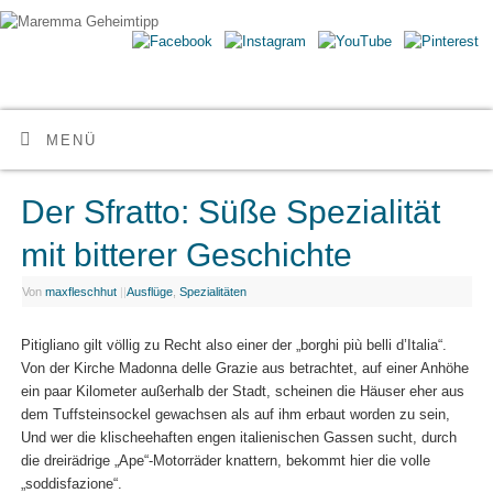
Maremma Geheimtipp
ERLEBE DEN WILDEN SÜDEN DER TOSKANA
MENÜ
Der Sfratto: Süße Spezialität
mit bitterer Geschichte
Von
maxfleschhut
|
|
Ausflüge
,
Spezialitäten
Pitigliano gilt völlig zu Recht also einer der „borghi più belli d’Italia“.
Von der Kirche Madonna delle Grazie aus betrachtet, auf einer Anhöhe
ein paar Kilometer außerhalb der Stadt, scheinen die Häuser eher aus
dem Tuffsteinsockel gewachsen als auf ihm erbaut worden zu sein,
Und wer die klischeehaften engen italienischen Gassen sucht, durch
die dreirädrige „Ape“-Motorräder knattern, bekommt hier die volle
„soddisfazione“.