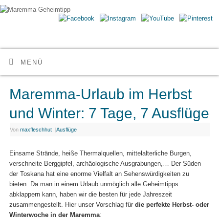
Maremma Geheimtipp
ERLEBE DEN WILDEN SÜDEN DER TOSKANA
MENÜ
Maremma-Urlaub im Herbst
und Winter: 7 Tage, 7 Ausflüge
Von
maxfleschhut
|
|
Ausflüge
Einsame Strände, heiße Thermalquellen, mittelalterliche Burgen,
verschneite Berggipfel, archäologische Ausgrabungen,… Der Süden
der Toskana hat eine enorme Vielfalt an Sehenswürdigkeiten zu
bieten. Da man in einem Urlaub unmöglich alle Geheimtipps
abklappern kann, haben wir die besten für jede Jahreszeit
zusammengestellt. Hier unser Vorschlag für
die perfekte Herbst- oder
Winterwoche in der Maremma
: