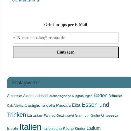
Geheimtipps per E-Mail
Schlagwörter
Baden
Alberese
Aldobrandeschi
Bräuche
archäologische Ausgrabungen
Essen und
Castiglione della Pescaia
Elba
Cala Violina
Trinken
Etrusker
Grosseto
Giannutri
Giglio
Fahrrad
Gewinnspiel
Italien
Latium
Inseln
italienische Küche
Kinder