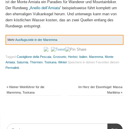
ist der Monte Amiata ein Paradies für Wanderer und Mountainbiker.
Der Rundweg „
Anello dell’Amiata
“ beispielsweise führt komplett um
den ehemaligen Vulkankegel herum. Und unterwegs kann man von
dem köstlichen Wasser kosten, das an zwei Quellen entlang des
Rundwegs entspringt.
Mehr
Ausflugsziele in der Maremma
Tagged
Castiglione della Pescaia
,
Grosseto
,
Herbst
,
Italien
,
Maremma
,
Monte
Amiata
,
Saturnia
,
Thermen
,
Toskana
,
Winter
.
Speichere in deinen Favoriten diesen
Permalink
.
«
Kleiner Weinführer für die
Im Herz der Eisenhügel: Massa
Maremma, Toskana
Marittima
»