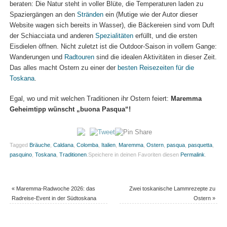
beraten: Die Natur steht in voller Blüte, die Temperaturen laden zu
Spaziergängen an den
Stränden
ein (Mutige wie der Autor dieser
Website wagen sich bereits in Wasser), die Bäckereien sind vom Duft
der Schiacciata und anderen
Spezialitäten
erfüllt, und die ersten
Eisdielen öffnen. Nicht zuletzt ist die Outdoor-Saison in vollem Gange:
Wanderungen und
Radtouren
sind die idealen Aktivitäten in dieser Zeit.
Das alles macht Ostern zu einer der
besten Reisezeiten für die
Toskana
.
Egal, wo und mit welchen Traditionen ihr Ostern feiert:
Maremma
Geheimtipp wünscht „buona Pasqua“!
Tagged
Bräuche
,
Caldana
,
Colomba
,
Italien
,
Maremma
,
Ostern
,
pasqua
,
pasquetta
,
pasquino
,
Toskana
,
Traditionen
.
Speichere in deinen Favoriten diesen
Permalink
.
«
Maremma-Radwoche 2026: das
Zwei toskanische Lammrezepte zu
Radreise-Event in der Südtoskana
Ostern
»