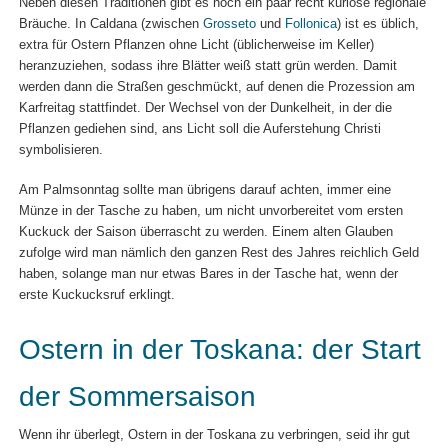
Neben diesen Traditionen gibt es noch ein paar recht kuriose regionale
Bräuche. In Caldana (zwischen
Grosseto
und
Follonica
) ist es üblich,
extra für Ostern Pflanzen ohne Licht (üblicherweise im Keller)
heranzuziehen, sodass ihre Blätter weiß statt grün werden. Damit
werden dann die Straßen geschmückt, auf denen die Prozession am
Karfreitag stattfindet. Der Wechsel von der Dunkelheit, in der die
Pflanzen gediehen sind, ans Licht soll die Auferstehung Christi
symbolisieren.
Am Palmsonntag sollte man übrigens darauf achten, immer eine
Münze in der Tasche zu haben, um nicht unvorbereitet vom ersten
Kuckuck der Saison überrascht zu werden. Einem alten Glauben
zufolge wird man nämlich den ganzen Rest des Jahres reichlich Geld
haben, solange man nur etwas Bares in der Tasche hat, wenn der
erste Kuckucksruf erklingt.
Ostern in der Toskana: der Start
der Sommersaison
Wenn ihr überlegt, Ostern in der Toskana zu verbringen, seid ihr gut