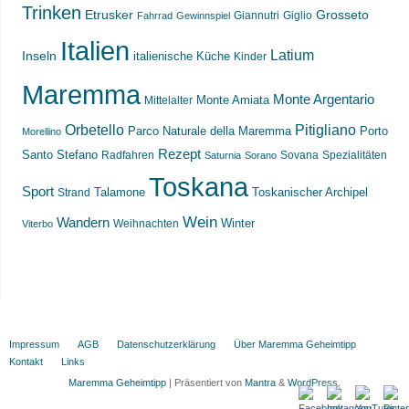
Trinken
Etrusker
Grosseto
Giannutri
Giglio
Fahrrad
Gewinnspiel
Italien
Latium
Inseln
italienische Küche
Kinder
Maremma
Monte Argentario
Monte Amiata
Mittelalter
Orbetello
Pitigliano
Parco Naturale della Maremma
Porto
Morellino
Rezept
Santo Stefano
Radfahren
Sovana
Spezialitäten
Saturnia
Sorano
Toskana
Sport
Toskanischer Archipel
Strand
Talamone
Wein
Wandern
Weihnachten
Winter
Viterbo
Impressum
AGB
Datenschutzerklärung
Über Maremma Geheimtipp
Kontakt
Links
Maremma Geheimtipp
| Präsentiert von
Mantra
&
WordPress.