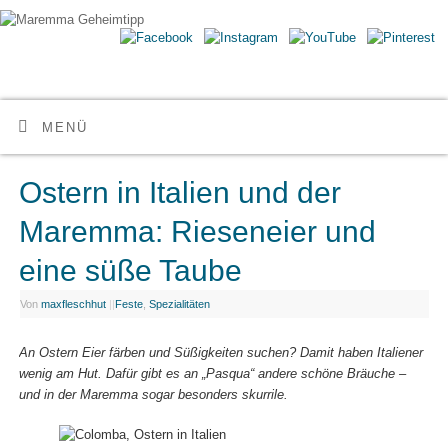
Maremma Geheimtipp
ERLEBE DEN WILDEN SÜDEN DER TOSKANA
MENÜ
Ostern in Italien und der
Maremma: Rieseneier und
eine süße Taube
Von
maxfleschhut
|
|
Feste
,
Spezialitäten
An Ostern Eier färben und Süßigkeiten suchen? Damit haben Italiener
wenig am Hut. Dafür gibt es an „Pasqua“ andere schöne Bräuche –
und in der Maremma sogar besonders skurrile.