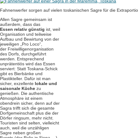
Fahnenwerfer sorgen auf vielen toskanischen Sagre für die Extraportio
Allen Sagre gemeinsam ist
außerdem, dass das
Essen relativ günstig
ist, weil
Organisation und teilweise
Aufbau und Bewirtung von der
jeweiligen „Pro Loco“,
der Freiwilligenorganisation
des Dorfs, durchgeführt
werden. Entsprechend
unprätentiös wird das Essen
serviert: Statt Toskana-Schick
gibt es Bierbänke und
Plastikteller. Dafür ist man
sicher, exzellente
lokale und
saisonale Küche
zu
genießen. Die authentische
Atmosphäre ist einem
obendrein sicher, denn auf der
Sagra trifft sich die gesamte
Dorfgemeinschaft plus die der
Dörfer ringsum, mehr nicht.
Touristen sind selten, vielleicht
auch, weil die unzähligen
Sagre neben großen
Events (der Palio in Siena …)