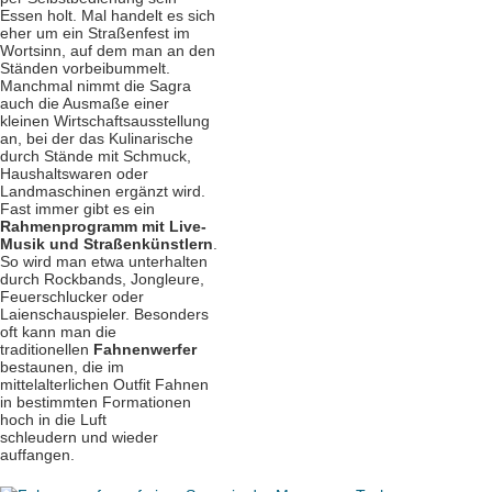
Essen holt. Mal handelt es sich
eher um ein Straßenfest im
Wortsinn, auf dem man an den
Ständen vorbeibummelt.
Manchmal nimmt die Sagra
auch die Ausmaße einer
kleinen Wirtschaftsausstellung
an, bei der das Kulinarische
durch Stände mit Schmuck,
Haushaltswaren oder
Landmaschinen ergänzt wird.
Fast immer gibt es ein
Rahmenprogramm mit Live-
Musik und Straßenkünstlern
.
So wird man etwa unterhalten
durch Rockbands, Jongleure,
Feuerschlucker oder
Laienschauspieler. Besonders
oft kann man die
traditionellen
Fahnenwerfer
bestaunen, die im
mittelalterlichen Outfit Fahnen
in bestimmten Formationen
hoch in die Luft
schleudern und wieder
auffangen.