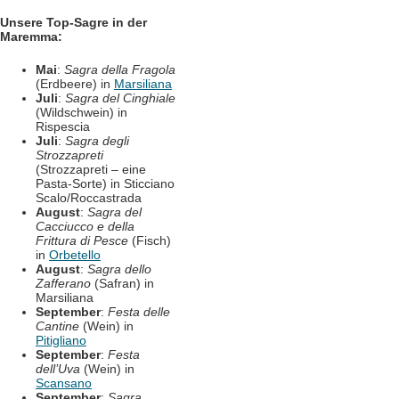
Unsere Top-Sagre in der
Maremma:
Mai
:
Sagra della Fragola
(Erdbeere) in
Marsiliana
Juli
:
Sagra del Cinghiale
(Wildschwein) in
Rispescia
Juli
:
Sagra degli
Strozzapreti
(Strozzapreti – eine
Pasta-Sorte) in Sticciano
Scalo/Roccastrada
August
:
Sagra del
Cacciucco e della
Frittura di Pesce
(Fisch)
in
Orbetello
August
:
Sagra dello
Zafferano
(Safran) in
Marsiliana
September
:
Festa delle
Cantine
(Wein) in
Pitigliano
September
:
Festa
dell’Uva
(Wein) in
Scansano
September
:
Sagra