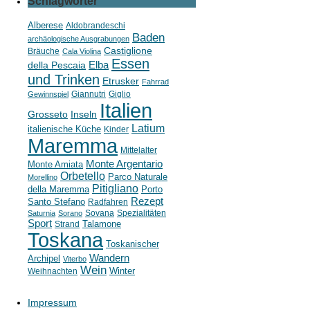
Schlagwörter
Alberese
Aldobrandeschi
Baden
archäologische Ausgrabungen
Castiglione
Bräuche
Cala Violina
Essen
della Pescaia
Elba
und Trinken
Etrusker
Fahrrad
Giannutri
Giglio
Gewinnspiel
Italien
Grosseto
Inseln
Latium
italienische Küche
Kinder
Maremma
Mittelalter
Monte Argentario
Monte Amiata
Orbetello
Parco Naturale
Morellino
Pitigliano
della Maremma
Porto
Rezept
Santo Stefano
Radfahren
Sovana
Spezialitäten
Saturnia
Sorano
Sport
Strand
Talamone
Toskana
Toskanischer
Wandern
Archipel
Viterbo
Wein
Weihnachten
Winter
Impressum