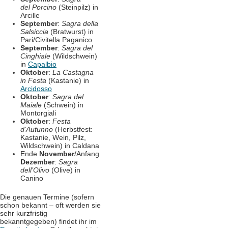
del Porcino
(Steinpilz) in
Arcille
September
:
Sagra della
Salsiccia
(Bratwurst) in
Pari/Civitella Paganico
September
:
Sagra del
Cinghiale
(Wildschwein)
in
Capalbio
Oktober
:
La Castagna
in Festa
(Kastanie) in
Arcidosso
Oktober
:
Sagra del
Maiale
(Schwein) in
Montorgiali
Oktober
:
Festa
d’Autunno
(Herbstfest:
Kastanie, Wein, Pilz,
Wildschwein) in Caldana
Ende
November
/Anfang
Dezember
:
Sagra
dell’Olivo
(Olive) in
Canino
Die genauen Termine (sofern
schon bekannt – oft werden sie
sehr kurzfristig
bekanntgegeben) findet ihr im