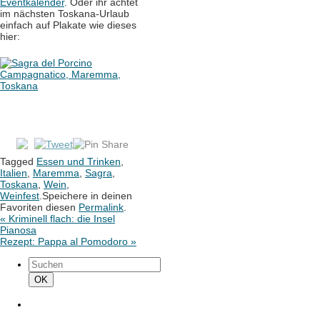
Eventkalender
. Oder ihr achtet
im nächsten Toskana-Urlaub
einfach auf Plakate wie dieses
hier:
Tagged
Essen und Trinken
,
Italien
,
Maremma
,
Sagra
,
Toskana
,
Wein
,
Weinfest
.
Speichere in deinen
Favoriten diesen
Permalink
.
«
Kriminell flach: die Insel
Pianosa
Rezept: Pappa al Pomodoro
»
Suchen
nach:
Suchen
OK