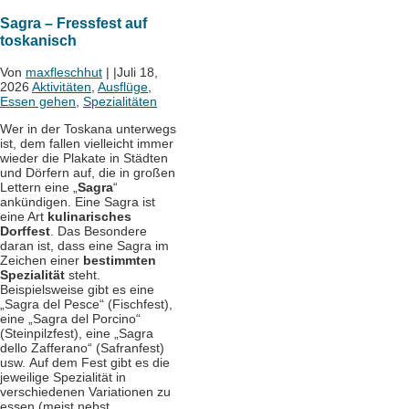
Sagra – Fressfest auf
toskanisch
Von
maxfleschhut
|
|
Juli 18,
2026
Aktivitäten
,
Ausflüge
,
Essen gehen
,
Spezialitäten
Wer in der Toskana unterwegs
ist, dem fallen vielleicht immer
wieder die Plakate in Städten
und Dörfern auf, die in großen
Lettern eine „
Sagra
“
ankündigen. Eine Sagra ist
eine Art
kulinarisches
Dorffest
. Das Besondere
daran ist, dass eine Sagra im
Zeichen einer
bestimmten
Spezialität
steht.
Beispielsweise gibt es eine
„Sagra del Pesce“ (Fischfest),
eine „Sagra del Porcino“
(Steinpilzfest), eine „Sagra
dello Zafferano“ (Safranfest)
usw.
Auf dem Fest gibt es die
jeweilige Spezialität in
verschiedenen Variationen zu
essen (meist nebst