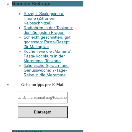
Neueste Beiträge
Rezept: Scaloppine al
limone (Zitronen-
Kalbsschnitzel)
Radfahren in der Toskana:
die häufigsten Fragen
Schlecht geschnitten, gut
gegessen: Pasta-Rezept
für Maltagliati
Kochen wie die „Mamma“:
Pasta-Kochkurs in der
Maremma, Toskana
Italienische Sprach- und
Genusswoche: 7-Tage-
Reise in die Maremma
Geheimtipps per E-Mail