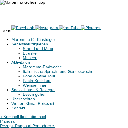
Maremma Geheimtipp
Erlebe den wilden Süden der Toskana
Menü
Zum
Maremma für Einsteiger
Inhalt
Sehenswürdigkeiten
springen
Strand und Meer
Etrusker
Museen
Aktivitäten
Maremma-Radwoche
Italienische Sprach- und Genusswoche
Food & Wine Tour
Pasta-Kochkurs
Weinseminar
Spezialitäten & Rezepte
Essen gehen
Übernachten
Wetter, Klima, Reisezeit
Kontakt
«
Kriminell flach: die Insel
Pianosa
Rezept: Pappa al Pomodoro
»