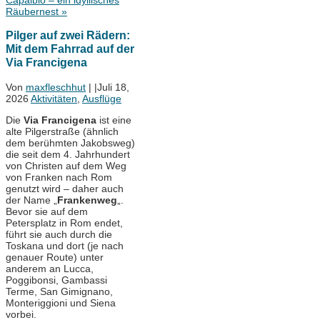
Capalbio – ein idyllisches
Räubernest
»
Pilger auf zwei Rädern:
Mit dem Fahrrad auf der
Via Francigena
Von
maxfleschhut
|
|
Juli 18,
2026
Aktivitäten
,
Ausflüge
Die
Via Francigena
ist eine
alte Pilgerstraße (ähnlich
dem berühmten Jakobsweg)
die seit dem 4. Jahrhundert
von Christen auf dem Weg
von Franken nach Rom
genutzt wird – daher auch
der Name „
Frankenweg
„.
Bevor sie auf dem
Petersplatz in Rom endet,
führt sie auch durch die
Toskana und dort (je nach
genauer Route) unter
anderem an Lucca,
Poggibonsi, Gambassi
Terme, San Gimignano,
Monteriggioni und Siena
vorbei.