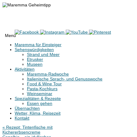
Maremma Geheimtipp
Erlebe den wilden Süden der Toskana
Menü
Zum
Maremma für Einsteiger
Inhalt
Sehenswürdigkeiten
springen
Strand und Meer
Etrusker
Museen
Aktivitäten
Maremma-Radwoche
Italienische Sprach- und Genusswoche
Food & Wine Tour
Pasta-Kochkurs
Weinseminar
Spezialitäten & Rezepte
Essen gehen
Übernachten
Wetter, Klima, Reisezeit
Kontakt
«
Rezept: Tintenfische mit
Kichererbsencreme