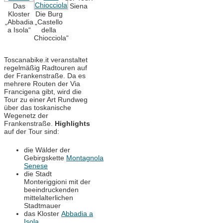
Das
Siena
Kloster
Die Burg
„Abbadia
„Castello
a Isola“
della
Chiocciola“
Toscanabike.it veranstaltet
regelmäßig Radtouren auf
der Frankenstraße. Da es
mehrere Routen der Via
Francigena gibt, wird die
Tour zu einer Art Rundweg
über das toskanische
Wegenetz der
Frankenstraße.
Highlights
auf der Tour sind:
die Wälder der
Gebirgskette
Montagnola
Senese
die Stadt
Monteriggioni mit der
beeindruckenden
mittelalterlichen
Stadtmauer
das Kloster
Abbadia a
Isola