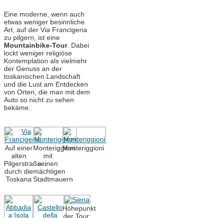
Eine moderne, wenn auch
etwas weniger besinnliche
Art, auf der Via Francigena
zu pilgern, ist eine
Mountainbike-Tour
. Dabei
lockt weniger religiöse
Kontemplation als vielmehr
der Genuss an der
toskanischen Landschaft
und die Lust am Entdecken
von Orten, die man mit dem
Auto so nicht zu sehen
bekäme.
Auf einer
Monteriggioni
Monteriggioni
alten
mit
Pilgerstraße
seinen
durch die
mächtigen
Toskana
Stadtmauern
Höhepunkt
der Tour: