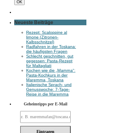
Suchen
OK
Neueste Beiträge
Rezept: Scaloppine al
limone (Zitronen-
Kalbsschnitzel)
Radfahren in der Toskana:
die häufigsten Fragen
Schlecht geschnitten, gut
gegessen: Pasta-Rezept
für Maltagliati
Kochen wie die „Mamma“:
Pasta-Kochkurs in der
Maremma, Toskana
Italienische Sprach- und
Genusswoche: 7-Tage-
Reise in die Maremma
Geheimtipps per E-Mail