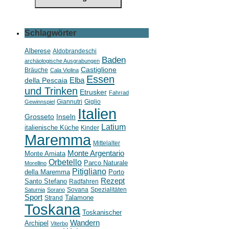
Schlagwörter
Alberese
Aldobrandeschi
Baden
archäologische Ausgrabungen
Castiglione
Bräuche
Cala Violina
Essen
della Pescaia
Elba
und Trinken
Etrusker
Fahrrad
Giannutri
Giglio
Gewinnspiel
Italien
Grosseto
Inseln
Latium
italienische Küche
Kinder
Maremma
Mittelalter
Monte Argentario
Monte Amiata
Orbetello
Parco Naturale
Morellino
Pitigliano
della Maremma
Porto
Rezept
Santo Stefano
Radfahren
Sovana
Spezialitäten
Saturnia
Sorano
Sport
Strand
Talamone
Toskana
Toskanischer
Wandern
Archipel
Viterbo