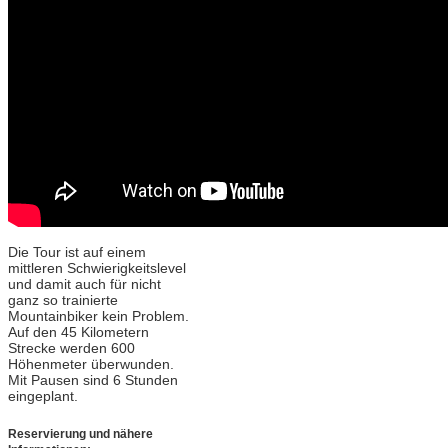
Die Tour ist auf einem
mittleren Schwierigkeitslevel
und damit auch für nicht
ganz so trainierte
Mountainbiker kein Problem.
Auf den 45 Kilometern
Strecke werden 600
Höhenmeter überwunden.
Mit Pausen sind 6 Stunden
eingeplant.
Reservierung und nähere