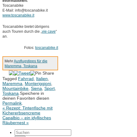
Informationen:
Toscanabike
E-Mail: info@toscanabike.it
www.toscanabike.it
Toscanabike bietet übrigens
auch Touren durch die „
vie cave
“
an.
Fotos:
toscanabike.it
Mehr
Ausflugstipps für die
Maremma, Toskana
Tagged
Fahrrad
,
Italien
,
Maremma
,
Monteriggioni
,
Mountainbike
,
Siena
,
Sport
,
Toskana
.
Speichere in
deinen Favoriten diesen
Permalink
.
«
Rezept: Tintenfische mit
Kichererbsencreme
Capalbio – ein idyllisches
Räubernest
»
Suchen
nach: