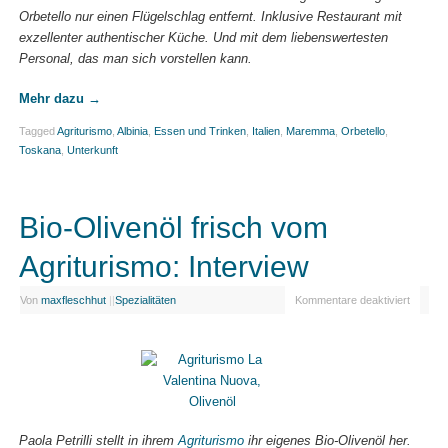
Orbetello nur einen Flügelschlag entfernt. Inklusive Restaurant mit
exzellenter authentischer Küche. Und mit dem liebenswertesten
Personal, das man sich vorstellen kann.
Mehr dazu
→
Tagged
Agriturismo
,
Albinia
,
Essen und Trinken
,
Italien
,
Maremma
,
Orbetello
,
Toskana
,
Unterkunft
Bio-Olivenöl frisch vom
Agriturismo: Interview
Von
maxfleschhut
|
|
Spezialitäten
Kommentare deaktiviert
Paola Petrilli stellt in ihrem
Agriturismo
ihr eigenes Bio-Olivenöl her.