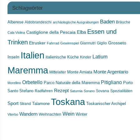
Schlagwörter
Baden
Alberese
Aldobrandeschi
Bräuche
archäologische Ausgrabungen
Essen und
Castiglione della Pescaia
Elba
Cala Violina
Trinken
Etrusker
Grosseto
Giannutri
Giglio
Fahrrad
Gewinnspiel
Italien
Latium
Inseln
italienische Küche
Kinder
Maremma
Monte Argentario
Monte Amiata
Mittelalter
Orbetello
Pitigliano
Parco Naturale della Maremma
Porto
Morellino
Rezept
Santo Stefano
Radfahren
Sovana
Spezialitäten
Saturnia
Sorano
Toskana
Sport
Toskanischer Archipel
Strand
Talamone
Wein
Wandern
Weihnachten
Winter
Viterbo