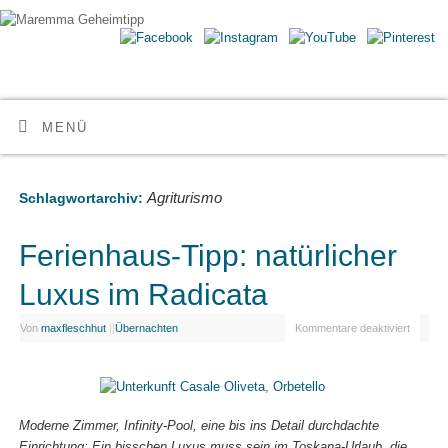
Maremma Geheimtipp
ERLEBE DEN WILDEN SÜDEN DER TOSKANA
MENÜ
Agriturismo
Schlagwortarchiv:
Ferienhaus-Tipp: natürlicher
Luxus im Radicata
Von
maxfleschhut
|
|
Übernachten
Kommentare deaktiviert
Moderne Zimmer, Infinity-Pool, eine bis ins Detail durchdachte
Einrichtung: Ein bisschen Luxus muss sein im Toskana-Urlaub. die