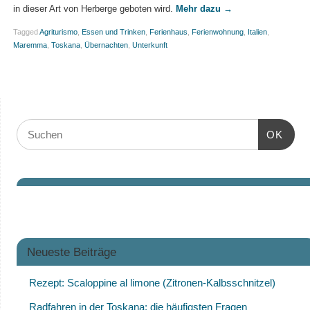
in dieser Art von Herberge geboten wird.
Mehr dazu
→
Tagged
Agriturismo
,
Essen und Trinken
,
Ferienhaus
,
Ferienwohnung
,
Italien
,
Maremma
,
Toskana
,
Übernachten
,
Unterkunft
OK
Neueste Beiträge
Rezept: Scaloppine al limone (Zitronen-Kalbsschnitzel)
Radfahren in der Toskana: die häufigsten Fragen