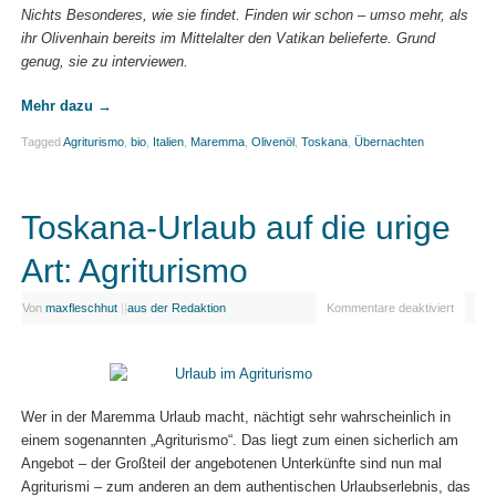
Nichts Besonderes, wie sie findet. Finden wir schon – umso mehr, als
ihr Olivenhain bereits im Mittelalter den Vatikan belieferte. Grund
genug, sie zu interviewen.
Mehr dazu
→
Tagged
Agriturismo
,
bio
,
Italien
,
Maremma
,
Olivenöl
,
Toskana
,
Übernachten
Toskana-Urlaub auf die urige
Art: Agriturismo
Von
maxfleschhut
|
|
aus der Redaktion
Kommentare deaktiviert
Wer in der Maremma Urlaub macht, nächtigt sehr wahrscheinlich in
einem sogenannten „Agriturismo“. Das liegt zum einen sicherlich am
Angebot – der Großteil der angebotenen Unterkünfte sind nun mal
Agriturismi – zum anderen an dem authentischen Urlaubserlebnis, das