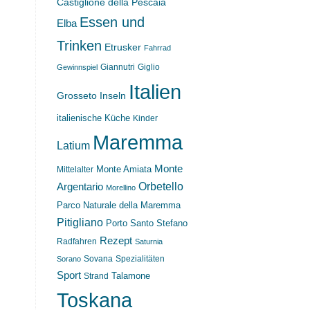
Castiglione della Pescaia
Essen und
Elba
Trinken
Etrusker
Fahrrad
Giannutri
Giglio
Gewinnspiel
Italien
Grosseto
Inseln
italienische Küche
Kinder
Maremma
Latium
Monte
Monte Amiata
Mittelalter
Orbetello
Argentario
Morellino
Parco Naturale della Maremma
Pitigliano
Porto Santo Stefano
Rezept
Radfahren
Saturnia
Sovana
Spezialitäten
Sorano
Sport
Strand
Talamone
Toskana