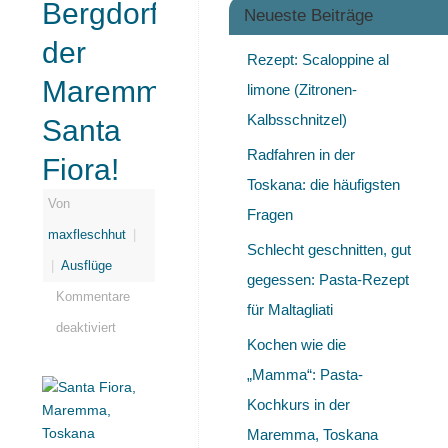
Bergdorf
Neueste Beiträge
der
Rezept: Scaloppine al
Maremma?
limone (Zitronen-
Kalbsschnitzel)
Santa
Radfahren in der
Fiora!
Toskana: die häufigsten
Von
Fragen
maxfleschhut
|
Schlecht geschnitten, gut
|
Ausflüge
gegessen: Pasta-Rezept
Kommentare
für Maltagliati
deaktiviert
Kochen wie die
„Mamma“: Pasta-
Kochkurs in der
Maremma, Toskana