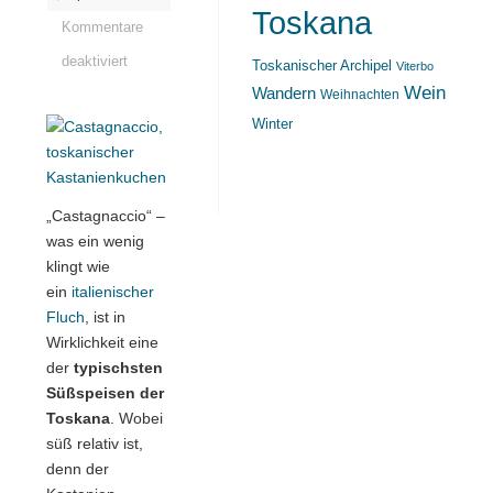
Toskana
Kommentare
deaktiviert
Toskanischer Archipel
Viterbo
Wein
Wandern
Weihnachten
Winter
„Castagnaccio“ –
was ein wenig
klingt wie
ein
italienischer
Fluch
, ist in
Wirklichkeit eine
der
typischsten
Süßspeisen der
Toskana
. Wobei
süß relativ ist,
denn der