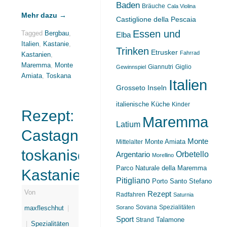
Baden
Bräuche
Cala Violina
Mehr dazu
→
Castiglione della Pescaia
Essen und
Tagged
Bergbau
,
Elba
Italien
,
Kastanie
,
Trinken
Etrusker
Fahrrad
Kastanien
,
Maremma
,
Monte
Giannutri
Giglio
Gewinnspiel
Amiata
,
Toskana
Italien
Grosseto
Inseln
italienische Küche
Kinder
Rezept:
Maremma
Latium
Castagnaccio,
Monte
Monte Amiata
Mittelalter
toskanischer
Orbetello
Argentario
Morellino
Parco Naturale della Maremma
Kastanienkuchen
Pitigliano
Porto Santo Stefano
Von
Rezept
Radfahren
Saturnia
Sovana
Spezialitäten
Sorano
maxfleschhut
|
Sport
Strand
Talamone
|
Spezialitäten