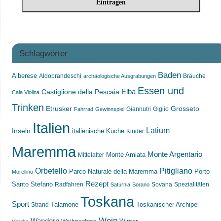
Schlagwörter
Baden
Alberese
Aldobrandeschi
Bräuche
archäologische Ausgrabungen
Essen und
Castiglione della Pescaia
Elba
Cala Violina
Trinken
Etrusker
Grosseto
Giannutri
Giglio
Fahrrad
Gewinnspiel
Italien
Latium
Inseln
italienische Küche
Kinder
Maremma
Monte Argentario
Monte Amiata
Mittelalter
Orbetello
Pitigliano
Parco Naturale della Maremma
Porto
Morellino
Rezept
Santo Stefano
Radfahren
Sovana
Spezialitäten
Saturnia
Sorano
Toskana
Sport
Toskanischer Archipel
Strand
Talamone
Wein
Wandern