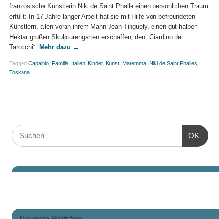
französische Künstlerin Niki de Saint Phalle einen persönlichen Traum
erfüllt: In 17 Jahre langer Arbeit hat sie mit Hilfe von befreundeten
Künstlern, allen voran ihrem Mann Jean Tinguely, einen gut halben
Hektar großen Skulpturengarten erschaffen, den „Giardino dei
Tarocchi“.
Mehr dazu
→
Tagged
Capalbio
,
Familie
,
Italien
,
Kinder
,
Kunst
,
Maremma
,
Niki de Saint Phalles
,
Toskana
OK
Neueste Beiträge