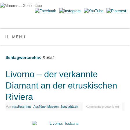
Maremma Geheimtipp
ERLEBE DEN WILDEN SÜDEN DER TOSKANA
MENÜ
Kunst
Schlagwortarchiv:
Livorno – der verkannte
Diamant an der etruskischen
Riviera
Von
maxfleschhut
|
|
Ausflüge
,
Museen
,
Spezialitäten
Kommentare deaktiviert