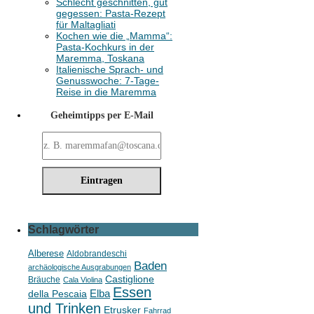
Schlecht geschnitten, gut
gegessen: Pasta-Rezept
für Maltagliati
Kochen wie die „Mamma“:
Pasta-Kochkurs in der
Maremma, Toskana
Italienische Sprach- und
Genusswoche: 7-Tage-
Reise in die Maremma
Geheimtipps per E-Mail
Schlagwörter
Alberese
Aldobrandeschi
Baden
archäologische Ausgrabungen
Castiglione
Bräuche
Cala Violina
Essen
della Pescaia
Elba
und Trinken
Etrusker
Fahrrad