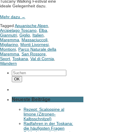
Tuscany Walking Festival eine
ideale Gelegenheit dazu.
Mehr dazu
→
Tagged
Apuanische Alpen
,
Arcipelago Toscano
,
Elba
,
Giannutri
,
Giglio
,
Italien
,
Maremma
,
Massaciuccoli
,
Migliarino
,
Monti Livornesi
,
Montioni
,
Parco Naturale della
Maremma
,
San Rossore
,
Sport
,
Toskana
,
Val di Cornia
,
Wandern
Suchen
nach:
Suchen
OK
Neueste Beiträge
Rezept: Scaloppine al
limone (Zitronen-
Kalbsschnitzel)
Radfahren in der Toskana:
die häufigsten Fragen