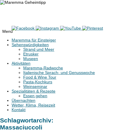
Maremma Geheimtipp
Erlebe den wilden Süden der Toskana
Menü
Zum
Maremma für Einsteiger
Inhalt
Sehenswürdigkeiten
springen
Strand und Meer
Etrusker
Museen
Aktivitäten
Maremma-Radwoche
Italienische Sprach- und Genusswoche
Food & Wine Tour
Pasta-Kochkurs
Weinseminar
Spezialitäten & Rezepte
Essen gehen
Übernachten
Wetter, Klima, Reisezeit
Kontakt
Schlagwortarchiv:
Massaciuccoli