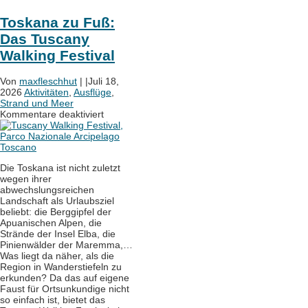
Toskana zu Fuß:
Das Tuscany
Walking Festival
Von
maxfleschhut
|
|
Juli 18,
2026
Aktivitäten
,
Ausflüge
,
Strand und Meer
für
Kommentare deaktiviert
Toskana
zu
Fuß:
Das
Die Toskana ist nicht zuletzt
Tuscany
wegen ihrer
Walking
abwechslungsreichen
Festival
Landschaft als Urlaubsziel
beliebt: die Berggipfel der
Apuanischen Alpen, die
Strände der Insel Elba, die
Pinienwälder der Maremma,…
Was liegt da näher, als die
Region in Wanderstiefeln zu
erkunden? Da das auf eigene
Faust für Ortsunkundige nicht
so einfach ist, bietet das