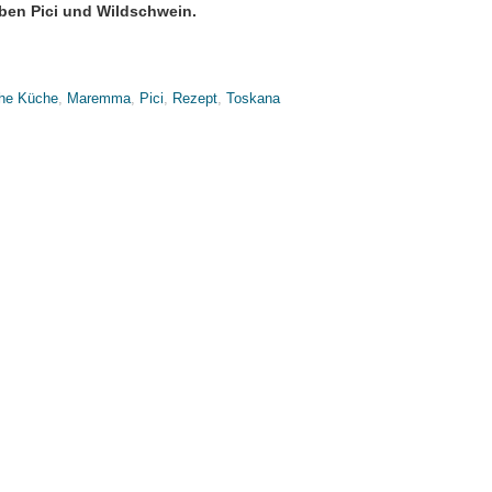
eben Pici und Wildschwein.
che Küche
,
Maremma
,
Pici
,
Rezept
,
Toskana