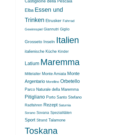
Castiglione della Pescaia
Essen und
Elba
Trinken
Etrusker
Fahrrad
Giannutri
Giglio
Gewinnspiel
Italien
Grosseto
Inseln
italienische Küche
Kinder
Maremma
Latium
Monte
Monte Amiata
Mittelalter
Orbetello
Argentario
Morellino
Parco Naturale della Maremma
Pitigliano
Porto Santo Stefano
Rezept
Radfahren
Saturnia
Sovana
Spezialitäten
Sorano
Sport
Strand
Talamone
Toskana