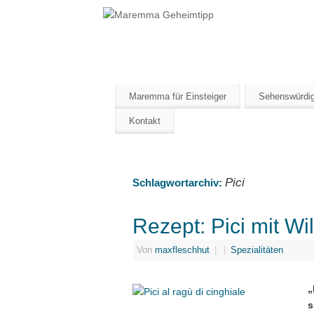
Maremma Gehei
ERLEBE DEN WILDEN SÜDEN DER T
Maremma für Einsteiger
Sehenswürdig
Kontakt
Pici
Schlagwortarchiv:
Rezept: Pici mit W
Von
maxfleschhut
|
|
Spezialitäten
„
s