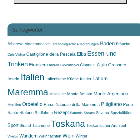
Schlagwörter
Baden
Alberese
Aldobrandeschi
Bräuche
archäologische Ausgrabungen
Essen und
Castiglione della Pescaia
Elba
Cala Violina
Trinken
Etrusker
Grosseto
Giannutri
Giglio
Fahrrad
Gewinnspiel
Italien
Latium
Inseln
italienische Küche
Kinder
Maremma
Monte Argentario
Monte Amiata
Mittelalter
Orbetello
Pitigliano
Parco Naturale della Maremma
Porto
Morellino
Rezept
Santo Stefano
Radfahren
Sovana
Spezialitäten
Saturnia
Sorano
Toskana
Sport
Toskanischer Archipel
Strand
Talamone
Wein
Wandern
Weihnachten
Winter
Viterbo