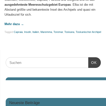
ausgedehnteste Meeresschutzgebiet Europas
. Elba ist die mit
Abstand größte und bekannteste Insel des Archipels und quasi ein
Urlaubsziel für sich.
Mehr dazu
→
Tagged
Capraia
,
Inseln
,
Italien
,
Maremma
,
Toremar
,
Toskana
,
Toskanischer Archipel
OK
Neueste Beiträge