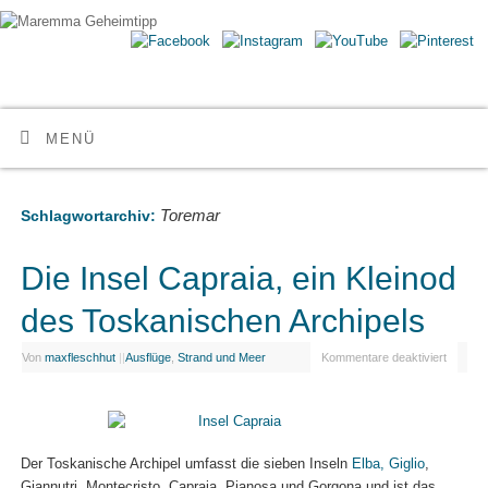
Maremma Geheimtipp
ERLEBE DEN WILDEN SÜDEN DER TOSKANA
MENÜ
Toremar
Schlagwortarchiv:
Die Insel Capraia, ein Kleinod
des Toskanischen Archipels
Von
maxfleschhut
|
|
Ausflüge
,
Strand und Meer
Kommentare deaktiviert
Der Toskanische Archipel umfasst die sieben Inseln
Elba,
Giglio
,
Giannutri, Montecristo, Capraia, Pianosa und Gorgona und ist das