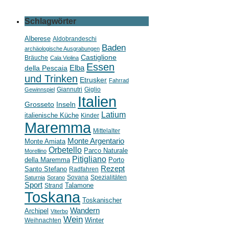
Schlagwörter
Alberese
Aldobrandeschi
Baden
archäologische Ausgrabungen
Castiglione
Bräuche
Cala Violina
Essen
della Pescaia
Elba
und Trinken
Etrusker
Fahrrad
Giannutri
Giglio
Gewinnspiel
Italien
Grosseto
Inseln
Latium
italienische Küche
Kinder
Maremma
Mittelalter
Monte Argentario
Monte Amiata
Orbetello
Parco Naturale
Morellino
Pitigliano
della Maremma
Porto
Rezept
Santo Stefano
Radfahren
Sovana
Spezialitäten
Saturnia
Sorano
Sport
Strand
Talamone
Toskana
Toskanischer
Wandern
Archipel
Viterbo
Wein
Weihnachten
Winter