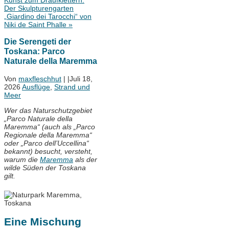
Kunst zum Draufklettern:
Der Skulpturengarten
„Giardino dei Tarocchi“ von
Niki de Saint Phalle
»
Die Serengeti der
Toskana: Parco
Naturale della Maremma
Von
maxfleschhut
|
|
Juli 18,
2026
Ausflüge
,
Strand und
Meer
Wer das Naturschutzgebiet
„Parco Naturale della
Maremma“ (auch als „Parco
Regionale della Maremma“
oder „Parco dell’Uccellina“
bekannt) besucht, versteht,
warum die
Maremma
als der
wilde Süden der Toskana
gilt.
Eine Mischung