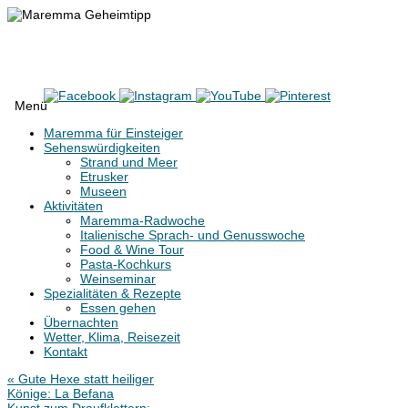
Maremma Geheimtipp
Erlebe den wilden Süden der Toskana
Menü
Zum
Maremma für Einsteiger
Inhalt
Sehenswürdigkeiten
springen
Strand und Meer
Etrusker
Museen
Aktivitäten
Maremma-Radwoche
Italienische Sprach- und Genusswoche
Food & Wine Tour
Pasta-Kochkurs
Weinseminar
Spezialitäten & Rezepte
Essen gehen
Übernachten
Wetter, Klima, Reisezeit
Kontakt
«
Gute Hexe statt heiliger
Könige: La Befana