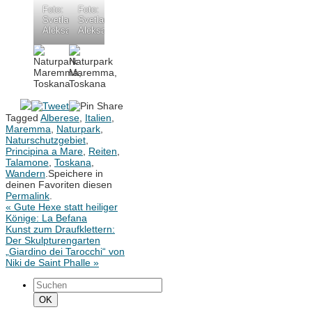
Foto:
Foto:
Svetlana
Svetlana
Aleksandrova
Aleksandrova
Tagged
Alberese
,
Italien
,
Maremma
,
Naturpark
,
Naturschutzgebiet
,
Principina a Mare
,
Reiten
,
Talamone
,
Toskana
,
Wandern
.
Speichere in
deinen Favoriten diesen
Permalink
.
«
Gute Hexe statt heiliger
Könige: La Befana
Kunst zum Draufklettern:
Der Skulpturengarten
„Giardino dei Tarocchi“ von
Niki de Saint Phalle
»
Suchen
nach:
Suchen
OK