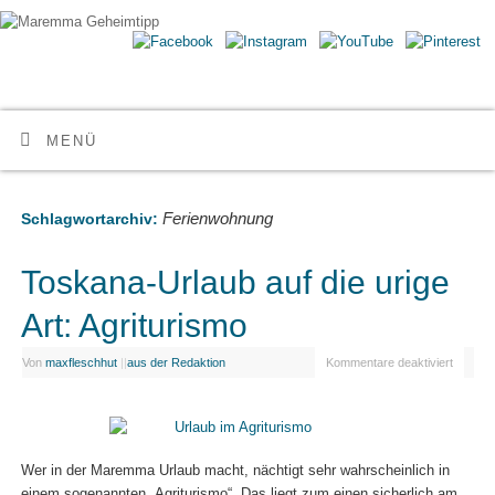
Maremma Geheimtipp
ERLEBE DEN WILDEN SÜDEN DER TOSKANA
MENÜ
Ferienwohnung
Schlagwortarchiv:
Toskana-Urlaub auf die urige
Art: Agriturismo
Von
maxfleschhut
|
|
aus der Redaktion
Kommentare deaktiviert
Wer in der Maremma Urlaub macht, nächtigt sehr wahrscheinlich in
einem sogenannten „Agriturismo“. Das liegt zum einen sicherlich am