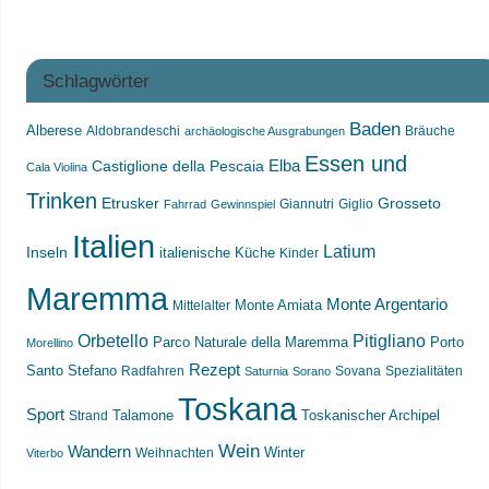
Schlagwörter
Baden
Alberese
Aldobrandeschi
Bräuche
archäologische Ausgrabungen
Essen und
Castiglione della Pescaia
Elba
Cala Violina
Trinken
Etrusker
Grosseto
Giannutri
Giglio
Fahrrad
Gewinnspiel
Italien
Latium
Inseln
italienische Küche
Kinder
Maremma
Monte Argentario
Monte Amiata
Mittelalter
Orbetello
Pitigliano
Parco Naturale della Maremma
Porto
Morellino
Rezept
Santo Stefano
Radfahren
Sovana
Spezialitäten
Saturnia
Sorano
Toskana
Sport
Toskanischer Archipel
Strand
Talamone
Wein
Wandern
Weihnachten
Winter
Viterbo