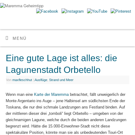
Maremma Geheimtipp
ERLEBE DEN WILDEN SÜDEN DER TOSKANA
MENÜ
Eine gute Lage ist alles: die
Lagunenstadt Orbetello
Von
maxfleschhut
|
|
Ausflüge
,
Strand und Meer
Wenn man eine
Karte der Maremma
betrachtet, fällt unweigerlich der
Monte Argentario ins Auge – jene Halbinsel am südlichsten Ende der
Toskana, die nur drei schmale Landzungen ans Festland binden. Auf
der mittleren dieser drei „tomboli“ liegt Orbetello – umgeben von der
gleichnamigen Lagune, welche durch die beiden anderen Landzungen
begrenzt wird. Hätte die 15.000-Einwohner-Stadt nicht diese
spektakuläre Position, könnte man sie als unbedeutenden Touri-Ort