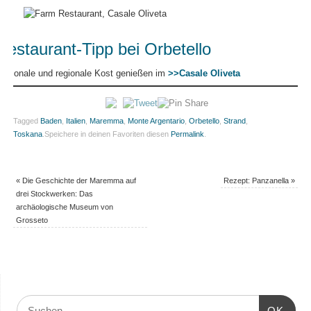
Restaurant-Tipp bei Orbetello
Saisonale und regionale Kost genießen im
>>Casale Oliveta
Tagged
Baden
,
Italien
,
Maremma
,
Monte Argentario
,
Orbetello
,
Strand
,
Toskana
.
Speichere in deinen Favoriten diesen
Permalink
.
«
Die Geschichte der Maremma auf
Rezept: Panzanella
»
drei Stockwerken: Das
archäologische Museum von
Grosseto
OK