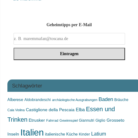
Geheimtipps per E-Mail
Schlagwörter
Baden
Alberese
Aldobrandeschi
Bräuche
archäologische Ausgrabungen
Essen und
Castiglione della Pescaia
Elba
Cala Violina
Trinken
Etrusker
Grosseto
Giannutri
Giglio
Fahrrad
Gewinnspiel
Italien
Latium
Inseln
italienische Küche
Kinder