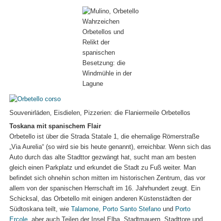
Wahrzeichen
Orbetellos und
Relikt der
spanischen
Besetzung: die
Windmühle in der
Lagune
Souvenirläden, Eisdielen, Pizzerien: die Flaniermeile Orbetellos
Toskana mit spanischem Flair
Orbetello ist über die Strada Statale 1, die ehemalige Römerstraße
„Via Aurelia“ (so wird sie bis heute genannt), erreichbar. Wenn sich das
Auto durch das alte Stadttor gezwängt hat, sucht man am besten
gleich einen Parkplatz und erkundet die Stadt zu Fuß weiter. Man
befindet sich ohnehin schon mitten im historischen Zentrum, das vor
allem von der spanischen Herrschaft im 16. Jahrhundert zeugt. Ein
Schicksal, das Orbetello mit einigen anderen Küstenstädten der
Südtoskana teilt, wie
Talamone
,
Porto Santo Stefano
und
Porto
Ercole
, aber auch Teilen der Insel Elba. Stadtmauern, Stadttore und