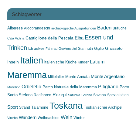
Schlagwörter
Baden
Alberese
Aldobrandeschi
Bräuche
archäologische Ausgrabungen
Essen und
Castiglione della Pescaia
Elba
Cala Violina
Trinken
Etrusker
Grosseto
Giannutri
Giglio
Fahrrad
Gewinnspiel
Italien
Latium
Inseln
italienische Küche
Kinder
Maremma
Monte Argentario
Monte Amiata
Mittelalter
Orbetello
Pitigliano
Parco Naturale della Maremma
Porto
Morellino
Rezept
Santo Stefano
Radfahren
Sovana
Spezialitäten
Saturnia
Sorano
Toskana
Sport
Toskanischer Archipel
Strand
Talamone
Wein
Wandern
Weihnachten
Winter
Viterbo