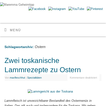
Maremma Geheimtipp
ERLEBE DEN WILDEN SÜDEN DER TOSKANA
MENÜ
Ostern
Schlagwortarchiv:
Zwei toskanische
Lammrezepte zu Ostern
Von
maxfleschhut
|
|
Spezialitäten
Kommentare deaktiviert
Lammfleisch ist unverzichtbarer Bestandteil des Ostermenüs in
Italien. Das gilt auch und insbesondere für die Toskana. Wir geben