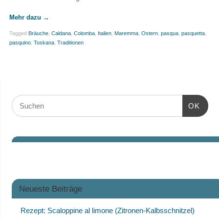
Mehr dazu
→
Tagged
Bräuche
,
Caldana
,
Colomba
,
Italien
,
Maremma
,
Ostern
,
pasqua
,
pasquetta
,
pasquino
,
Toskana
,
Traditionen
OK
Neueste Beiträge
Rezept: Scaloppine al limone (Zitronen-Kalbsschnitzel)