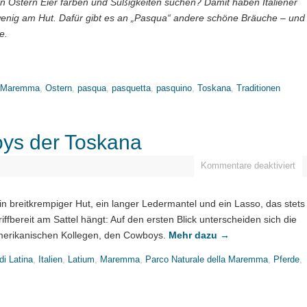
n Ostern Eier färben und Süßigkeiten suchen? Damit haben Italiener
enig am Hut. Dafür gibt es an „Pasqua“ andere schöne Bräuche – und
e.
Maremma
,
Ostern
,
pasqua
,
pasquetta
,
pasquino
,
Toskana
,
Traditionen
oys der Toskana
Kommentare deaktiviert
in breitkrempiger Hut, ein langer Ledermantel und ein Lasso, das stets
riffbereit am Sattel hängt: Auf den ersten Blick unterscheiden sich die
amerikanischen Kollegen, den Cowboys.
Mehr dazu
→
di Latina
,
Italien
,
Latium
,
Maremma
,
Parco Naturale della Maremma
,
Pferde
,