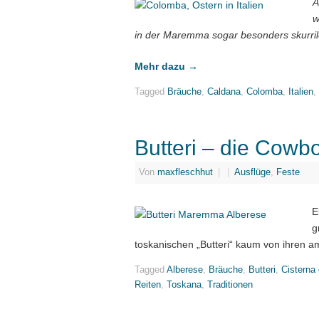
A
w
in der Maremma sogar besonders skurril
Mehr dazu
→
Tagged
Bräuche
,
Caldana
,
Colomba
,
Italien
,
Butteri – die Cowb
Von
maxfleschhut
|
|
Ausflüge
,
Feste
E
g
toskanischen „Butteri“ kaum von ihren 
Tagged
Alberese
,
Bräuche
,
Butteri
,
Cisterna 
Reiten
,
Toskana
,
Traditionen