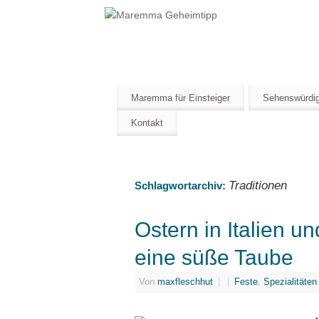
Maremma Gehei
ERLEBE DEN WILDEN SÜDEN DER T
Maremma für Einsteiger
Sehenswürdig
Kontakt
Traditionen
Schlagwortarchiv:
Ostern in Italien 
eine süße Taube
Von
maxfleschhut
|
|
Feste
,
Spezialitäten